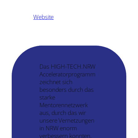
Website
Das HIGH-TECH.NRW
Acceleratorprogramm
zeichnet sich
besonders durch das
starke
Mentorennetzwerk
aus, durch das wir
unsere Vernetzungen
in NRW enorm
verbessern konnten.