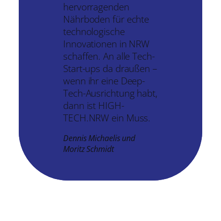
hervorragenden
Nährboden für echte
technologische
Innovationen in NRW
schaffen. An alle Tech-
Start-ups da draußen –
wenn ihr eine Deep-
Tech-Ausrichtung habt,
dann ist HIGH-
TECH.NRW ein Muss.
Dennis Michaelis und
Moritz Schmidt