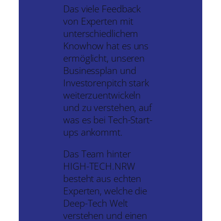
Das viele Feedback
von Experten mit
unterschiedlichem
Knowhow hat es uns
ermöglicht, unseren
Businessplan und
Investorenpitch stark
weiterzuentwickeln
und zu verstehen, auf
was es bei Tech-Start-
ups ankommt.
Das Team hinter
HIGH-TECH.NRW
besteht aus echten
Experten, welche die
Deep-Tech Welt
verstehen und einen