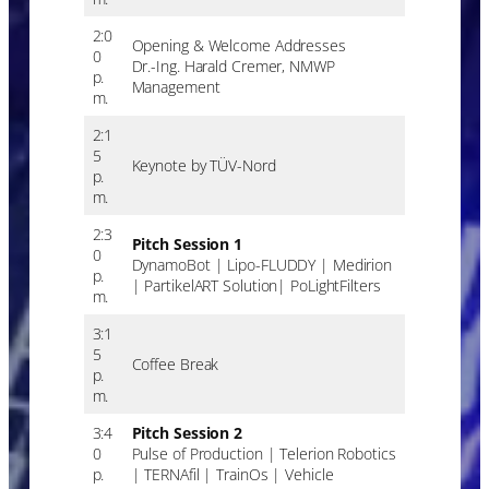
2:0
Opening & Welcome Addresses
0
Dr.-Ing. Harald Cremer, NMWP
p.
Management
m.
2:1
5
Keynote by TÜV-Nord
p.
m.
2:3
Pitch Session 1
0
DynamoBot | Lipo-FLUDDY | Medirion
p.
| PartikelART Solution| PoLightFilters
m.
3:1
5
Coffee Break
p.
m.
3:4
Pitch Session 2
0
Pulse of Production | Telerion Robotics
p.
| TERNAfil | TrainOs | Vehicle