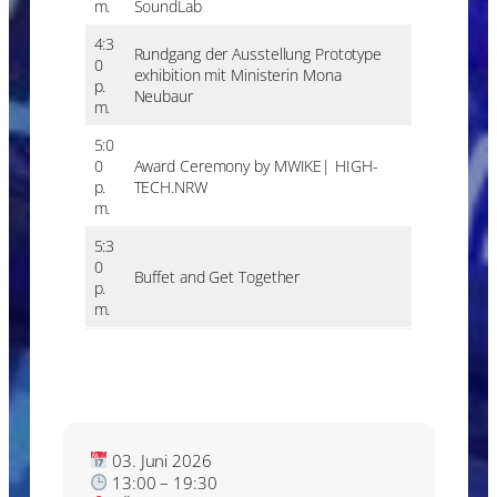
m.
SoundLab
4:3
Rundgang der Ausstellung Prototype
0
exhibition mit Ministerin Mona
p.
Neubaur
m.
5:0
0
Award Ceremony by MWIKE| HIGH-
p.
TECH.NRW
m.
5:3
0
Buffet and Get Together
p.
m.
03. Juni 2026
13:00 – 19:30