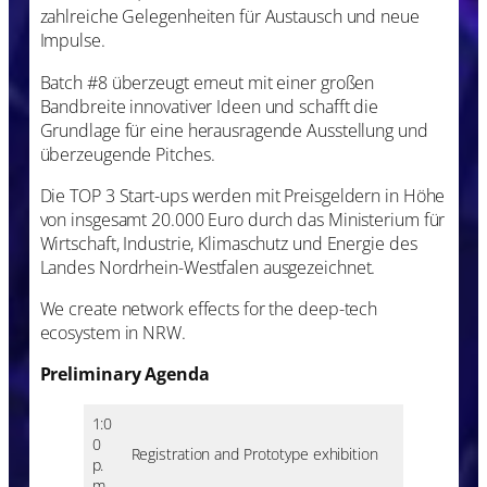
zahlreiche Gelegenheiten für Austausch und neue
Impulse.
Batch #8 überzeugt erneut mit einer großen
Bandbreite innovativer Ideen und schafft die
Grundlage für eine herausragende Ausstellung und
überzeugende Pitches.
Die TOP 3 Start-ups werden mit Preisgeldern in Höhe
von insgesamt 20.000 Euro durch das Ministerium für
Wirtschaft, Industrie, Klimaschutz und Energie des
Landes Nordrhein-Westfalen ausgezeichnet.
We create network effects for the deep-tech
ecosystem in NRW.
Preliminary Agenda
1:0
0
Registration and Prototype exhibition
p.
m.