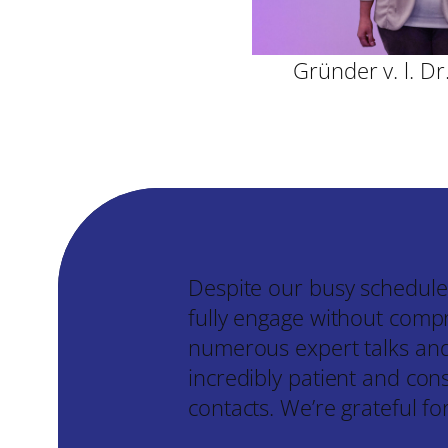
Gründer v. l. Dr
Despite our busy schedule,
fully engage without comp
numerous expert talks and
incredibly patient and con
contacts. We’re grateful fo