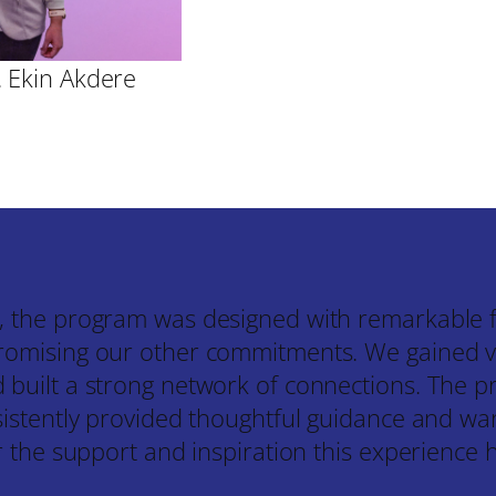
. Ekin Akdere
 the program was designed with remarkable flex
romising our other commitments. We gained va
 built a strong network of connections. The
sistently provided thoughtful guidance and wa
r the support and inspiration this experience h