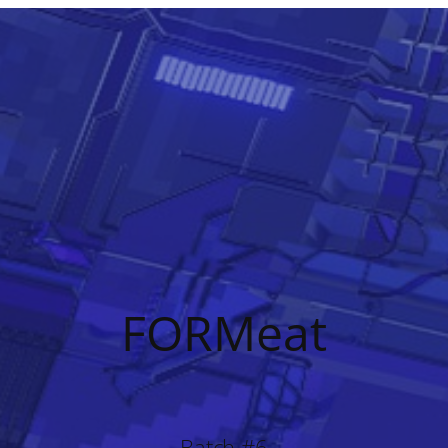
FORMeat
Batch #6