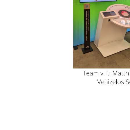
Team v. l.: Matth
Venizelos S